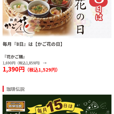
毎月『8日』は
【かご花の日】
『花かご膳』
1,690円（税込1,859円） →
1,390円
（税込1,529円）
珈琲伝説