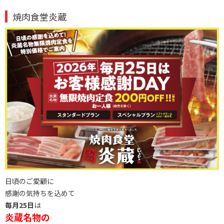
焼肉食堂炎蔵
日頃のご愛顧に
感謝の気持ちを込めて
毎月25日
は
炎蔵名物の