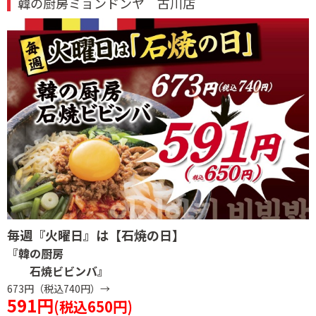
韓の厨房ミョンドンヤ 古川店
毎週『火曜日』は
【石焼の日】
『韓の厨房
石焼ビビンバ』
673円（税込740円）→
591円
(税込650円)