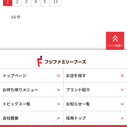
(c
1
2
3
4
5
13
u
r
64 件
r
e
n
t)
トップページ
お店を探す
お持ち帰りメニュー
ブランド紹介
トピックス一覧
お知らせ一覧
会社概要
採用トップ