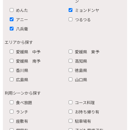
ン
めんた
ミョンドンヤ
アニー
つるつる
八兵衛
エリアから探す
愛媛県 中予
愛媛県 東予
愛媛県 南予
高知県
香川県
徳島県
広島県
山口県
利用シーンから探す
食べ放題
コース料理
ランチ
お持ち帰り有
座敷有
駐車場有