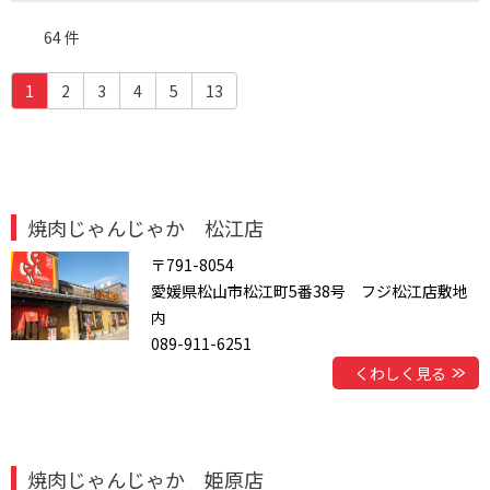
64 件
(c
1
2
3
4
5
13
u
r
r
e
n
t)
焼肉じゃんじゃか 松江店
〒791-8054
愛媛県松山市松江町5番38号 フジ松江店敷地
内
089-911-6251
くわしく見る
焼肉じゃんじゃか 姫原店