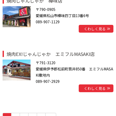
焼肉じゃんじゃか 樽味店
〒790-0905
愛媛県松山市樽味四丁目13番6号
089-907-1129
くわしく見る
焼肉EX!じゃんじゃか エミフルMASAKI店
〒791-3120
愛媛県伊予郡松前町筒井850番 エミフルMASA
KI敷地内
089-907-2929
くわしく見る