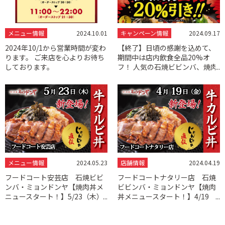
メニュー情報
2024.10.01
キャンペーン情報
2024.09.17
2024年10/1から営業時間が変わ
【終了】日頃の感謝を込めて、
ります。 ご来店を心よりお待ち
期間中は店内飲食全品20%オ
しております。
フ！ 人気の石焼ビビンバ、焼肉
丼、冷麺をこのおトクな機会に
ぜひご堪能ください。 スタッフ
一同、皆さまのお越しを心より
お待ちしております！
メニュー情報
2024.05.23
店舗情報
2024.04.19
フードコート安芸店 石焼ビビ
フードコートナタリー店 石焼
ンバ・ミョンドンヤ【焼肉丼メ
ビビンバ・ミョンドンヤ【焼肉
ニュースタート！】5/23（木）
丼メニュースタート！】4/19
～
（金）～