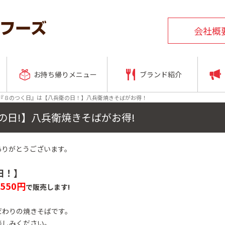
会社概
お持ち帰りメニュー
ブランド紹介
『８のつく日』は【八兵衛の日！】八兵衛焼きそばがお得！
の日!】八兵衛焼きそばがお得!
ありがとうございます。
日！】
550円
で販売します!
だわりの焼きそばです。
楽しみください。