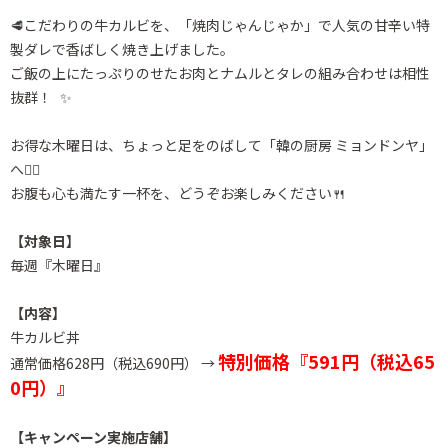
🥩こだわりの牛カルビを、「焼肉じゃんじゃか」で人気の甘辛い特
製ダレで香ばしく焼き上げました。
ご飯の上にたっぷりのせたお肉とナムルとタレの組み合わせは相性
抜群！ ✨
お得な木曜日は、ちょっと足をのばして「韓の厨房 ミョンドンヤ」
へ🚶‍♂️
お腹も心も満たす一杯を、どうぞお楽しみください🍴
【対象日】
毎週『木曜日』
【内容】
牛カルビ丼
特別価格『591円（税込65
通常価格628円（税込690円） →
0円）』
【キャンペーン実施店舗】