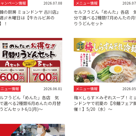
キャンペーン情報
2026.07.08
メニュー情報
2026.07
韓の厨房 ミョンドンヤ 古川店』
セルフうどん「めんた」各店 
週🍖木曜日は【牛カルビ丼の
分で選べる2種類!7月めんたの月
】！
りうどんセット
メニュー情報
2026.06.01
メニュー情報
2026.05
ルフうどん「めんた」各店 気
梅×しらす×みぞれスープ！ミ
で選べる2種類!6月めんたの月替
ンドンヤで初夏の【冷麺フェア
うどんセット6/1(月)～
催！】5/20（水）～