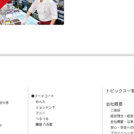
トピックス一
●フードコート
めんた
咲々亭
会社概要
ミョンドンヤ
ご挨拶
アニー
経営理念・経営
つるつる
会社概要・沿革
麺屋 八兵衛
か
安心・安全への
プライバシーポ