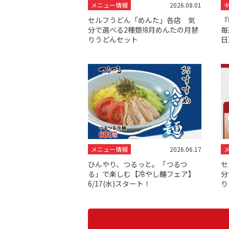
メニュー情報
2026.08.01
セルフうどん「めんた」各店 気
『
分で選べる2種類!8月めんたの月替
毎
りうどんセット
日
メニュー情報
2026.06.17
ひんやり、つるっと。「つるつ
セ
る」で楽しむ【冷やし麺フェア】
分
6/17(水)スタート！
り