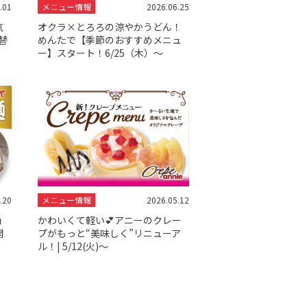
.01
メニュー情報
2026.06.25
気
オクラ×とろろの涼やかうどん！
替
めんたで【季節のおすすめメニュ
ー】スタート！6/25（木）～
.20
メニュー情報
2026.05.12
ョ
かわいくて軽い💕アニーのクレー
開
プがもっと“美味しく”リニューア
ル！| 5/12(火)～