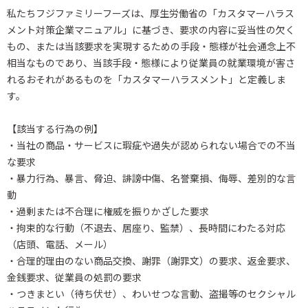
私たちフジファミリーフーズは、厚生労働省の「カスタマーハラス
メント対策企業マニュアル」に基づき、
要求の内容に妥当性の欠く
もの、または当該要求を実現するための手段・態様が社会通念上不
相当なものであり、
当該手段・態様により従業員の就業環境が害さ
れるおそれがあるものを「カスタマーハラスメント」と定義しま
す。
【該当する行為の例】
・当社の商品・サービスに瑕疵や過失が認められない場合での不当
な要求
・暴力行為、暴言、脅迫、誹謗中傷、名誉棄損、侮辱、差別的な言
動
・過剰または不合理に権威を振りかざした要求
・拘束的な行動（不退去、居座り、監禁）、長時間にわたる対応
（店頭、電話、メール）
・合理的理由のない商品交換、謝罪（謝罪文）の要求、返金要求、
金銭要求、従業員の処罰の要求
・つきまとい（待ち伏せ）、わいせつな言動、盗撮等のセクシャル