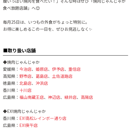
腹いっぱい焼肉を食べたい！」
そんな時はぜひ『焼肉じゃんじゃか
食べ放題店舗」へ😊
毎月25日は、いつもの外食がちょっと特別に。
お得に楽しめるこの一日を、ぜひお見逃しなく✨
■取り扱い店舗
◆焼肉じゃんじゃか
愛媛県：
今治店
、
姫原店
、
伊予店
、
重信店
高知県：
野市店
、
葛島店
、
土佐道路店
徳島県：
北島店
、
沖浜店
香川県：
十川店
広島県：
福山南蔵王店
、
神辺店
、
緑井店
、
高陽店
◆EX!焼肉じゃんじゃか
香川県：
EX!高松レインボー通り店
広島県：
EX!庚午店