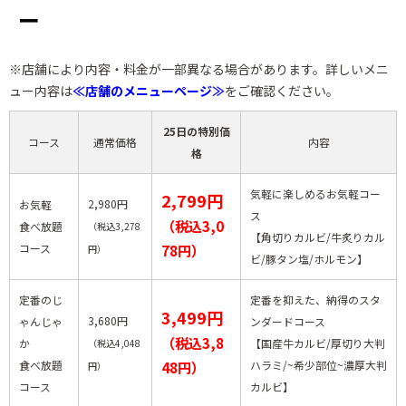
ー
※店舗により内容・料金が一部異なる場合があります。詳しいメニ
ュー内容は
≪店舗のメニューページ≫
をご確認ください。
25日の特別価
コース
通常価格
内容
格
気軽に楽しめるお気軽コー
2,799円
2,980円
お気軽
ス
（税込3,0
食べ放題
（税込3,278
【角切りカルビ/牛炙りカル
コース
78円）
円）
ビ/豚タン塩/ホルモン】
定番のじ
定番を抑えた、納得のスタ
3,499円
3,680円
ゃんじゃ
ンダードコース
（税込3,8
か
【国産牛カルビ/厚切り大判
（税込4,048
食べ放題
48円）
ハラミ/~希少部位~濃厚大判
円）
コース
カルビ】