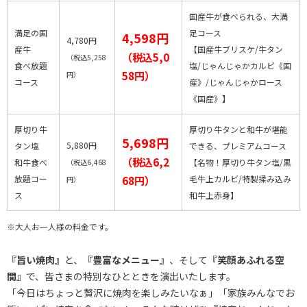
国産牛が食べられる、大満
満足の国
足コース
4,598円
4,780円
産牛
【国産牛ブリスケ/牛タン
（税込5,0
（税込5,258
食べ放題
塩/じゃんじゃかカルビ《国
58円）
円）
コース
産》/じゃんじゃかロース
《国産》】
厚切り牛
厚切り牛タンと和牛が堪能
5,698円
5,880円
タン塩
できる、プレミアムコース
（税込6,2
和牛食べ
【名物！厚切り牛タン塩/黒
（税込6,468
放題コー
68円）
毛牛上カルビ/特製揉み込み
円）
ス
和牛上赤身】
※大人お一人様の料金です。
『旨い焼肉』
と、
『豊富なメニュー』
、そして
『笑顔あふれる空
間』
で、皆さまの特別なひとときを演出いたします。
「今日はちょっと贅沢に焼肉を楽しみたいなぁ」「家族みんなでお