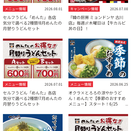
メニュー情報
2026.08.01
キャンペーン情報
2026.07.08
セルフうどん「めんた」各店
『韓の厨房 ミョンドンヤ 古川
気分で選べる2種類!8月めんたの
店』毎週🍖木曜日は【牛カルビ
月替りうどんセット
丼の日】！
メニュー情報
2026.07.01
メニュー情報
2026.06.25
セルフうどん「めんた」各店
オクラ×とろろの涼やかうど
気分で選べる2種類!7月めんたの
ん！めんたで【季節のおすすめ
月替りうどんセット
メニュー】スタート！6/25
（木）～