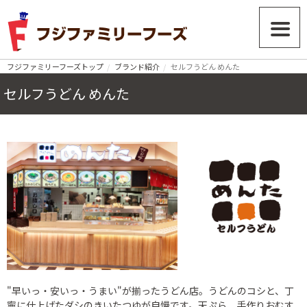
フジファミリーフーズトップ
ブランド紹介
セルフうどん めんた
セルフうどん めんた
"早いっ・安いっ・うまい"が揃ったうどん店。うどんのコシと、丁
寧に仕上げたダシのきいたつゆが自慢です。天ぷら、手作りおむす