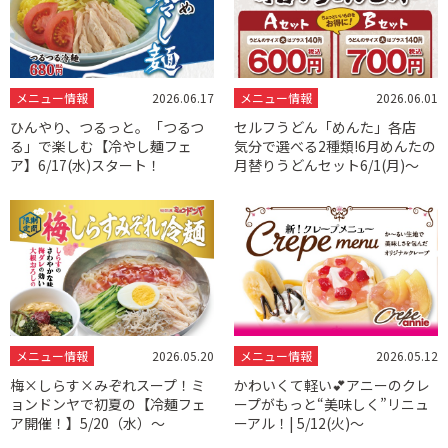
メニュー情報
2026.06.17
メニュー情報
2026.06.01
ひんやり、つるっと。「つるつ
セルフうどん「めんた」各店
る」で楽しむ【冷やし麺フェ
気分で選べる2種類!6月めんたの
ア】6/17(水)スタート！
月替りうどんセット6/1(月)～
メニュー情報
2026.05.20
メニュー情報
2026.05.12
梅×しらす×みぞれスープ！ミ
かわいくて軽い💕アニーのクレ
ョンドンヤで初夏の【冷麺フェ
ープがもっと“美味しく”リニュ
ア開催！】5/20（水）～
ーアル！| 5/12(火)～