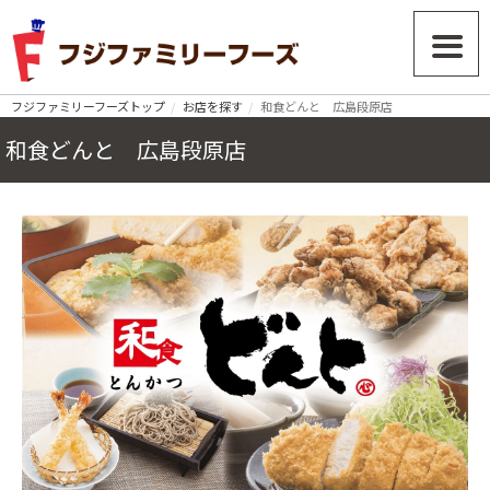
フジファミリーフーズトップ
お店を探す
和食どんと 広島段原店
和食どんと 広島段原店