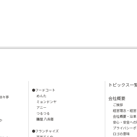
トピックス一
●フードコート
めんた
咲々亭
会社概要
ミョンドンヤ
ご挨拶
アニー
経営理念・経営
つるつる
会社概要・沿革
麺屋 八兵衛
か
安心・安全への
プライバシーポ
●フランチャイズ
ロゴの意味
天丼てんや