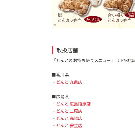
取扱店舗
「どんとのお持ち帰りメニュー」は下記店
■香川県
・
どんと 丸亀店
■広島県
・
どんと 広島段原店
・
どんと 三原店
・
どんと 高陽店
・
どんと 安芸店