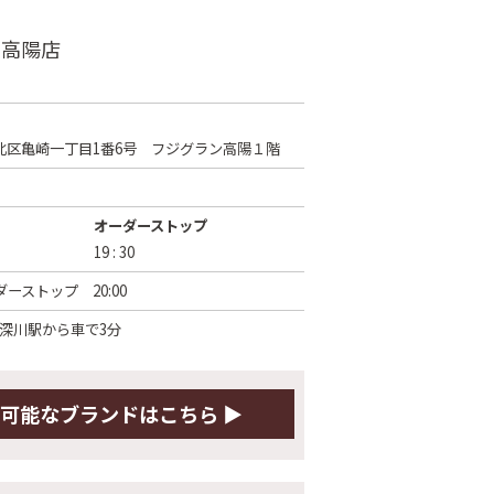
 高陽店
北区亀崎一丁目1番6号 フジグラン高陽１階
オーダーストップ
19 : 30
ーストップ 20:00
下深川駅から車で3分
可能な
ブランドはこちら ▶