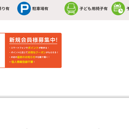
帰り有
駐車場有
子ども用椅子有