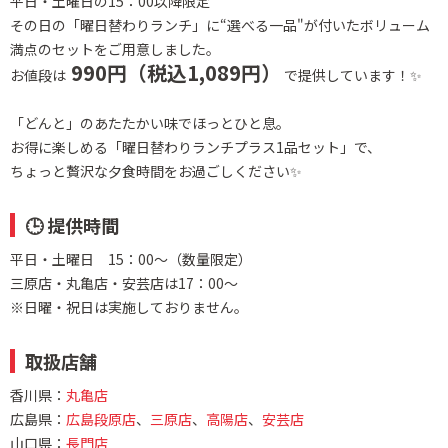
平日・土曜日の15：00以降限定
その日の「曜日替わりランチ」に“選べる一品"が付いたボリューム
満点のセットをご用意しました。
990円（税込1,089円）
お値段は
で提供しています！✨
「どんと」のあたたかい味でほっとひと息。
お得に楽しめる「曜日替わりランチプラス1品セット」で、
ちょっと贅沢な夕食時間をお過ごしください✨
🕒 提供時間
平日・土曜日 15：00〜（数量限定）
三原店・丸亀店・安芸店は17：00～
※日曜・祝日は実施しておりません。
取扱店舗
香川県：
丸亀店
広島県：
広島段原店
、
三原店
、
高陽店
、
安芸店
山口県：
長門店