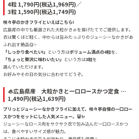
4粒 1,790円(税込1,969円)／
3粒 1,590円(税込1,749円)
咲々亭のかきフライといえばこちら!
広島産の中でも厳選された大粒かき🦪を揚げたてでご提供します。
衣は驚くほど軽く、中からは旨みたっぷりのジューシーなかきがあ
ふれ出す絶品😋✨
「しっかり食べたい!」
という方は
ボリューム満点の4粒
を、
「ちょっと贅沢に味わいたい」
という方は
3粒
を
選んでいただけます。
お好みやその日の気分に合わせてどうぞ。
🦪広島県産 大粒かきと一口ロースかつ定食 …
1,490円(税込1,639円)
プリっとジューシーなかきフライに加えて、咲々亭自慢の一口ロー
スかつをセットにした人気メニュー。🐷✨
ジューシーなロース肉をサクサク衣で包み込んだ一口ロースかつ
は、食べやすいサイズ感が魅力。
そこに大粒かきの旨みが加わり、満足感も倍増！