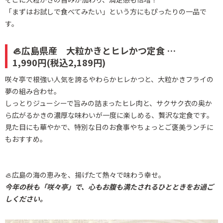
「まずはお試しで食べてみたい」という方にもぴったりの一品で
す。
🦪広島県産 大粒かきとヒレかつ定食 …
1,990円(税込2,189円)
咲々亭で根強い人気を誇るやわらかヒレかつと、大粒かきフライの
夢の組み合わせ。
しっとりジューシーで旨みの詰まったヒレ肉と、サクサク衣の奥か
ら広がるかきの濃厚な味わいが一度に楽しめる、
贅沢な定食です。
見た目にも華やかで、特別な日のお食事やちょっとご褒美ランチに
もおすすめ。
🦪広島の海の恵みを、揚げたて熱々で味わう幸せ。
今年の秋も「咲々亭」で、心もお腹も満たされるひとときをお過ご
しください。