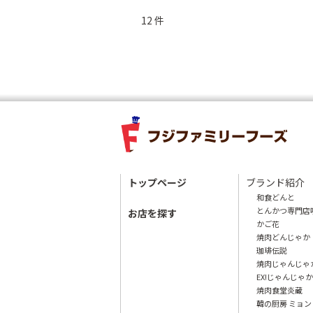
r
12 件
r
e
n
t)
トップページ
ブランド紹介
和食どんと
とんかつ専門店
お店を探す
かご花
焼肉どんじゃか
珈琲伝説
焼肉じゃんじゃ
EX!じゃんじゃか
焼肉食堂炎蔵
韓の厨房 ミョ