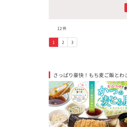
12 件
(c
1
2
3
u
r
r
e
n
さっぱり豪快！もち麦ご飯とわさ
t)