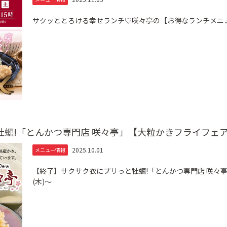
サクッととろける幸せランチ♡咲々亭の【お得なランチメニュー
蠣!「とんかつ専門店 咲々亭」【大粒かきフライフェア】登
2025.10.01
メニュー情報
【終了】サクサク衣にプリっと牡蠣!「とんかつ専門店 咲々亭
(木)～