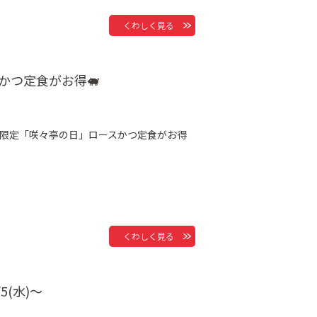
くわしく見る
かつ定食がお得🐖
店限定「咲々亭の日」ロースかつ定食がお得
くわしく見る
(水)～