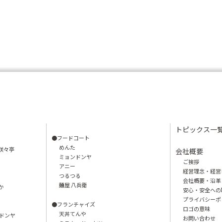
トピックス一
●フードコート
めんた
咲々亭
会社概要
ミョンドンヤ
ご挨拶
アニー
経営理念・経営
つるつる
会社概要・沿革
麺屋 八兵衛
か
安心・安全への
プライバシーポ
●フランチャイズ
ロゴの意味
天丼てんや
ンドンヤ
お問い合わせ