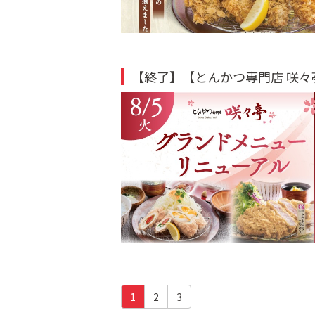
【終了】【とんかつ専門店 咲々
(c
1
2
3
u