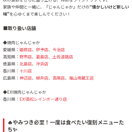
家族や仲間と一緒に、『じゃんじゃか』だけの
“懐かしいけど新しい
味"
を心ゆくまで楽しんでください！
■取り扱い店舗
◆焼肉じゃんじゃか
愛媛県：
姫原店
、
伊予店
、
今治店
高知県：
野市店
、
葛島店
、
土佐道路店
徳島県：
北島店
、
沖浜店
香川県：
十川店
広島県：
神辺店
、
緑井店
、
高陽店
、
福山南蔵王店
◆EX!焼肉じゃんじゃか
香川県：
EX!高松レインボー通り店
🔥やみつき必至！一度は食べたい復刻メニューた
ち✨