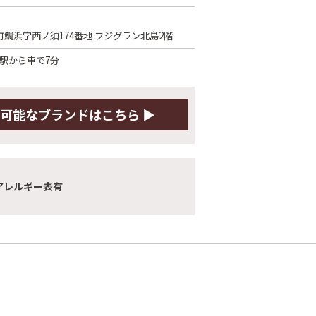
鯛浜字西ノ須174番地 フジグラン北島2階
成駅から車で7分
可能な
ブランドはこちら ▶
アレルギー表有