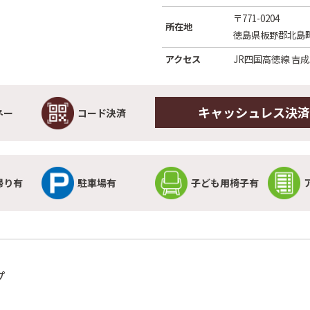
〒771-0204
所在地
徳島県板野郡北島町
アクセス
JR四国高徳線 吉
キャッシュレス決済
ネー
コード決済
帰り有
駐車場有
子ども用椅子有
プ