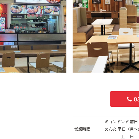
0
ミョンドンヤ:前日 :
営業時間
めんた:平日（月〜金）:
土 日 祝 :10