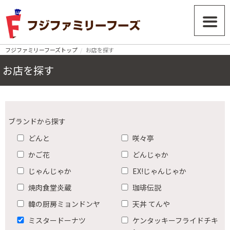
フジファミリーフーズトップ
お店を探す
お店を探す
ブランドから探す
どんと
咲々亭
かご花
どんじゃか
じゃんじゃか
EX!じゃんじゃか
焼肉食堂炎蔵
珈琲伝説
韓の厨房ミョンドンヤ
天丼 てんや
ミスタードーナツ
ケンタッキーフライドチキ