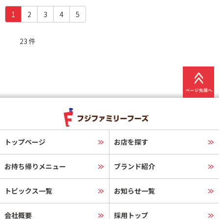
(c
1
2
3
4
5
u
r
23 件
r
e
n
t)
トップページ
お店を探す
お持ち帰りメニュー
ブランド紹介
トピックス一覧
お知らせ一覧
会社概要
採用トップ