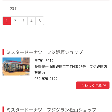
23 件
(c
1
2
3
4
5
u
r
r
e
n
t)
ミスタードーナツ フジ姫原ショップ
〒791-8012
愛媛県松山市姫原二丁目4番28号 フジ姫原店
敷地内
089-926-9722
くわしく見る
ミスタードーナツ フジグラン松山ショップ