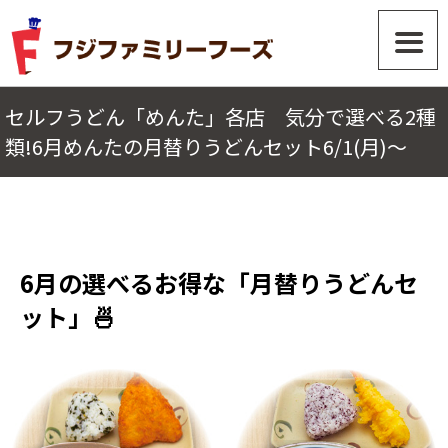
セルフうどん「めんた」各店 気分で選べる2種
類!6月めんたの月替りうどんセット6/1(月)～
6月の選べるお得な「月替りうどんセ
ット」🍜