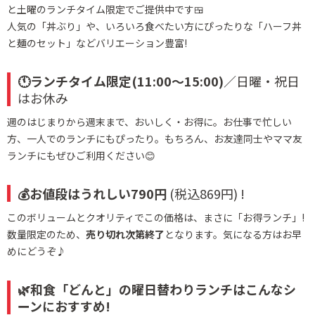
と土曜のランチタイム限定でご提供中です🍱
人気の「丼ぶり」や、いろいろ食べたい方にぴったりな「ハーフ丼
と麺のセット」などバリエーション豊富!
🕚ランチタイム限定(11:00～15:00)
／日曜・祝日
はお休み
週のはじまりから週末まで、おいしく・お得に。お仕事で忙しい
方、一人でのランチにもぴったり。
もちろん、お友達同士やママ友
ランチにもぜひご利用ください😊
💰お値段はうれしい790円
(税込869円) !
このボリュームとクオリティでこの価格は、まさに「お得ランチ」!
数量限定のため、
売り切れ次第終了
となります。気になる方はお早
めにどうぞ♪
🌿和食「どんと」の曜日替わりランチはこんなシ
ーンにおすすめ!