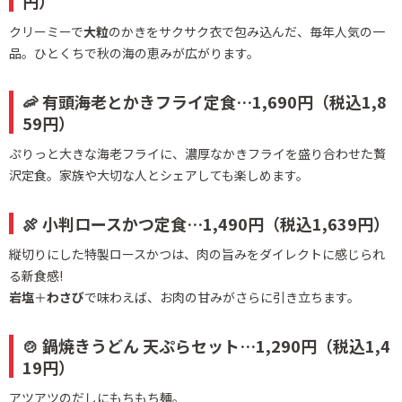
円）
クリーミーで
大粒
のかきをサクサク衣で包み込んだ、毎年人気の一
品。ひとくちで秋の海の恵みが広がります。
🦐 有頭海老とかきフライ定食…1,690円（税込1,8
59円）
ぷりっと大きな海老フライに、濃厚なかきフライを盛り合わせた贅
沢定食。家族や大切な人とシェアしても楽しめます。
🍖 小判ロースかつ定食…1,490円（税込1,639円）
縦切りにした特製ロースかつは、肉の旨みをダイレクトに感じられ
る新食感!
岩塩
＋
わさび
で味わえば、お肉の甘みがさらに引き立ちます。
🍲 鍋焼きうどん 天ぷらセット…1,290円（税込1,4
19円）
アツアツのだしにもちもち麺。