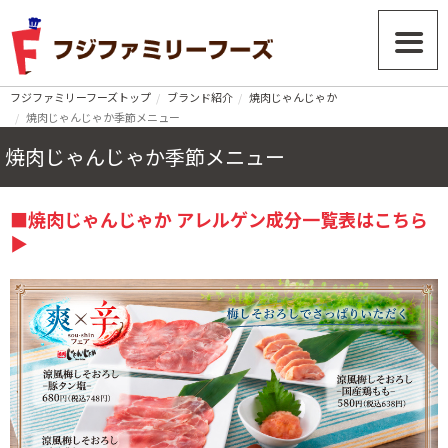
フジファミリーフーズトップ
ブランド紹介
焼肉じゃんじゃか
焼肉じゃんじゃか季節メニュー
焼肉じゃんじゃか季節メニュー
■焼肉じゃんじゃか アレルゲン成分一覧表はこちら
▶