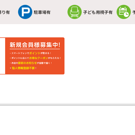
帰り有
駐車場有
子ども用椅子有