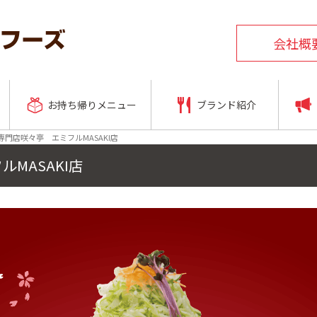
会社概
お持ち帰りメニュー
ブランド紹介
専門店咲々亭 エミフルMASAKI店
MASAKI店