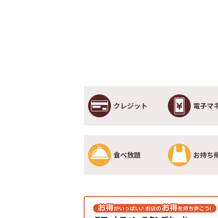
クレジット
電子マ
食べ放題
お持ち