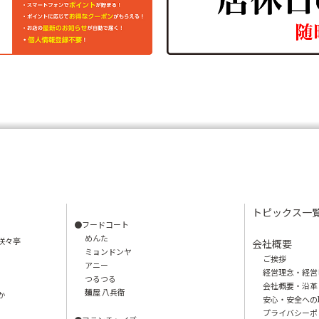
トピックス一
●フードコート
めんた
咲々亭
会社概要
ミョンドンヤ
ご挨拶
アニー
経営理念・経営
つるつる
会社概要・沿革
麺屋 八兵衛
か
安心・安全への
プライバシーポ