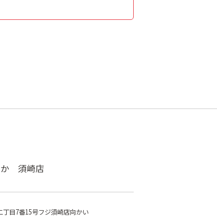
ゃか 須崎店
丁目7番15号フジ須崎店向かい