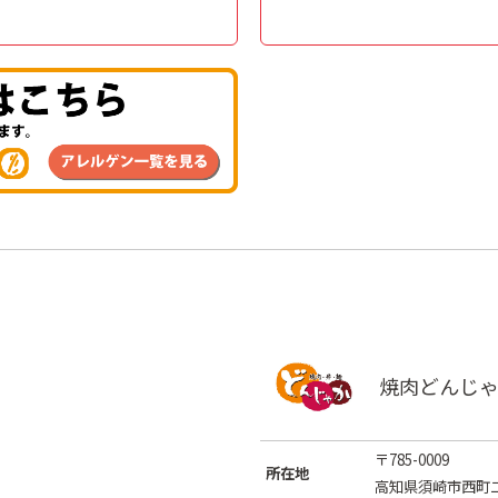
焼肉どんじ
〒785-0009
所在地
高知県須崎市西町二