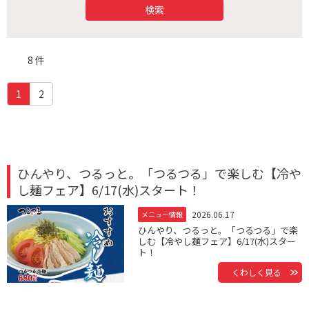
8 件
(c
1
2
u
r
r
e
n
ひんやり、つるっと。「つるつる」で楽しむ【冷や
t)
し麺フェア】6/17(水)スタート！
2026.06.17
メニュー情報
ひんやり、つるっと。「つるつる」で楽
しむ【冷やし麺フェア】6/17(水)スター
ト！
くわしく見る