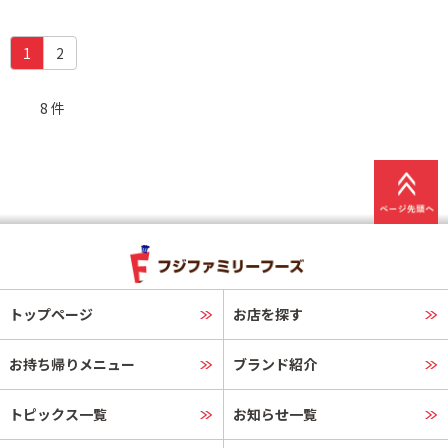
(c
1
2
u
r
8 件
r
e
n
t)
トップページ
お店を探す
お持ち帰りメニュー
ブランド紹介
トピックス一覧
お知らせ一覧