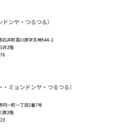
ンドンヤ・つるつる）
石井町高川原字天神544-1
石井2階
576
ー・ミョンドンヤ・つるつる）
市円一町一丁目1番7号
三原2階
823