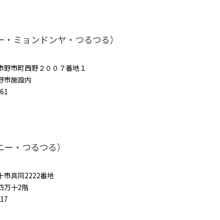
ー・ミョンドンヤ・つるつる）
市野市町西野２００７番地１
野市施設内
861
ニー・つるつる）
市具同2222番地
四万十2階
317