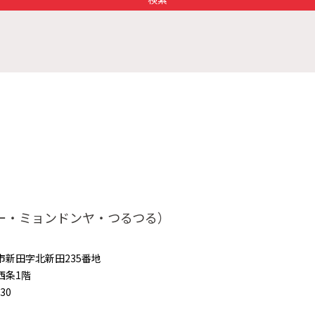
ー・ミョンドンヤ・つるつる）
市新田字北新田235番地
西条1階
530