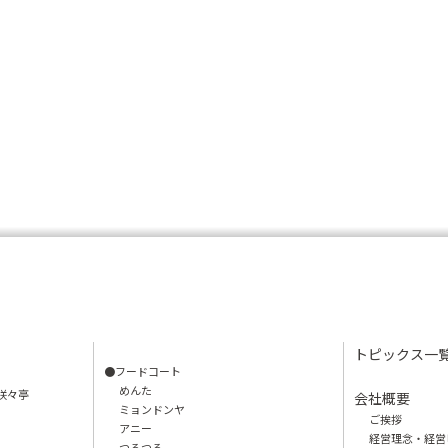
トピックス一
●フードコート
めんた
咲々亭
会社概要
ミョンドンヤ
ご挨拶
アニー
経営理念・経営
つるつる