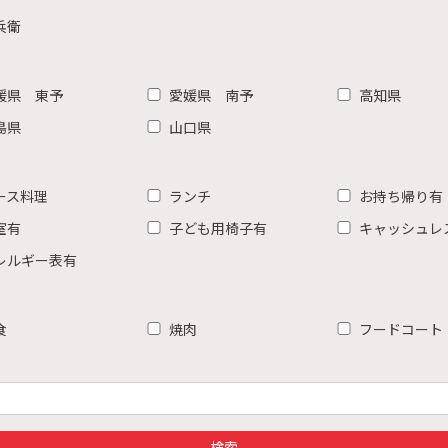
兵衛
媛県 東予
愛媛県 南予
高知県
島県
山口県
ース料理
ランチ
お持ち帰り有
室有
子ども用椅子有
キャッシュレ
レルギー表有
食
焼肉
フードコート