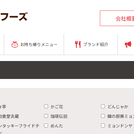
会社概
お持ち帰りメニュー
ブランド紹介
々亭
かご花
どんじゃか
肉食堂炎蔵
珈琲伝説
韓の厨房ミョ
ンタッキーフライドチ
めんた
ミョンドンヤ
ン