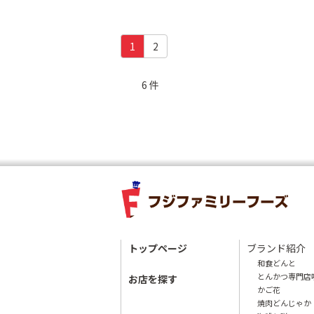
(c
1
2
u
r
6 件
r
e
n
t)
トップページ
ブランド紹介
和食どんと
とんかつ専門店
お店を探す
かご花
焼肉どんじゃか