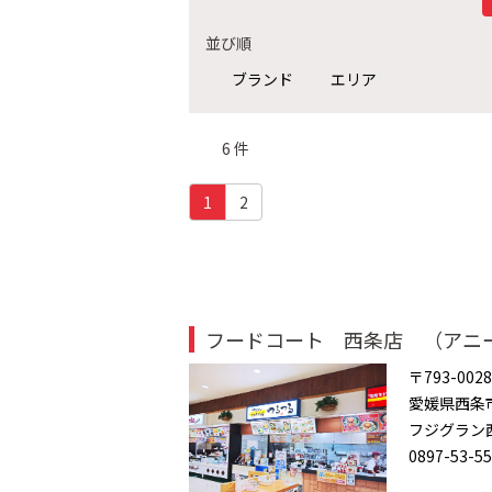
並び順
ブランド
エリア
6 件
(c
1
2
u
r
r
e
n
t)
フードコート 西条店 （アニ
〒793-0028
愛媛県西条
フジグラン
0897-53-5