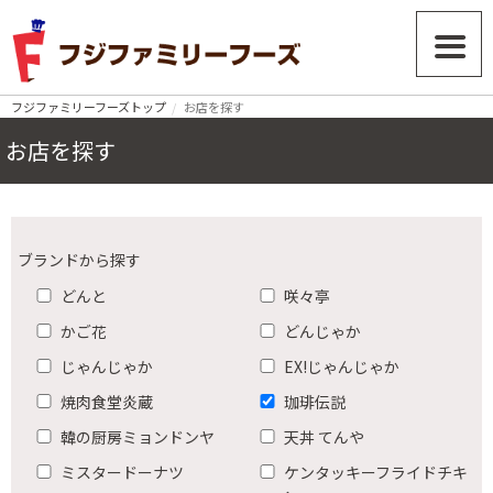
フジファミリーフーズトップ
お店を探す
お店を探す
ブランドから探す
どんと
咲々亭
かご花
どんじゃか
じゃんじゃか
EX!じゃんじゃか
焼肉食堂炎蔵
珈琲伝説
韓の厨房ミョンドンヤ
天丼 てんや
ミスタードーナツ
ケンタッキーフライドチキ